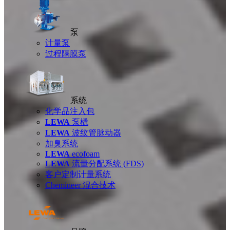
泵
计量泵
过程隔膜泵
系统
化学品注入包
LEWA
泵橇
LEWA
波纹管脉动器
加臭系统
LEWA
ecofoam
LEWA
流量分配系统 (FDS)
客户定制计量系统
Chemineer 混合技术