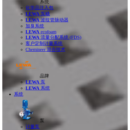
系统
化学品注入包
LEWA
泵橇
LEWA
波纹管脉动器
加臭系统
LEWA
ecofoam
LEWA
流量分配系统 (FDS)
客户定制计量系统
Chemineer 混合技术
品牌
LEWA
泵
LEWA
系统
系统
泵
计量泵