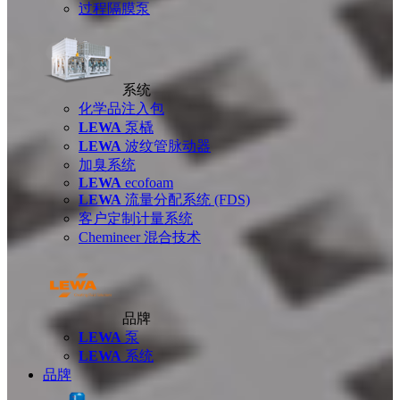
过程隔膜泵
系统
化学品注入包
LEWA
泵橇
LEWA
波纹管脉动器
加臭系统
LEWA
ecofoam
LEWA
流量分配系统 (FDS)
客户定制计量系统
Chemineer 混合技术
品牌
LEWA
泵
LEWA
系统
品牌