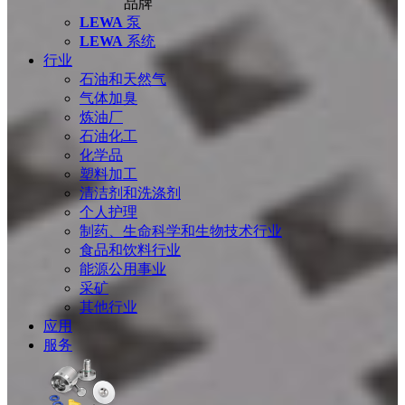
品牌
LEWA
泵
LEWA
系统
行业
石油和天然气
气体加臭
炼油厂
石油化工
化学品
塑料加工
清洁剂和洗涤剂
个人护理
制药、生命科学和生物技术行业
食品和饮料行业
能源公用事业
采矿
其他行业
应用
服务