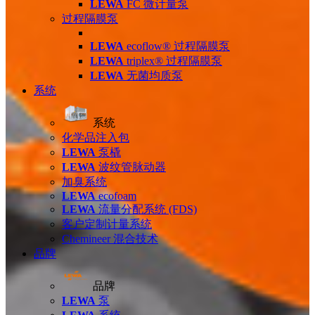
LEWA
FC 微计量泵
过程隔膜泵
LEWA
ecoflow® 过程隔膜泵
LEWA
triplex® 过程隔膜泵
LEWA
无菌均质泵
系统
系统
化学品注入包
LEWA
泵橇
LEWA
波纹管脉动器
加臭系统
LEWA
ecofoam
LEWA
流量分配系统 (FDS)
客户定制计量系统
Chemineer 混合技术
品牌
品牌
LEWA
泵