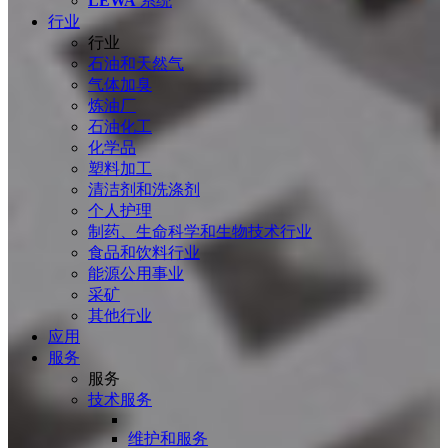
LEWA
系统
行业
行业
石油和天然气
气体加臭
炼油厂
石油化工
化学品
塑料加工
清洁剂和洗涤剂
个人护理
制药、生命科学和生物技术行业
食品和饮料行业
能源公用事业
采矿
其他行业
应用
服务
服务
技术服务
维护和服务