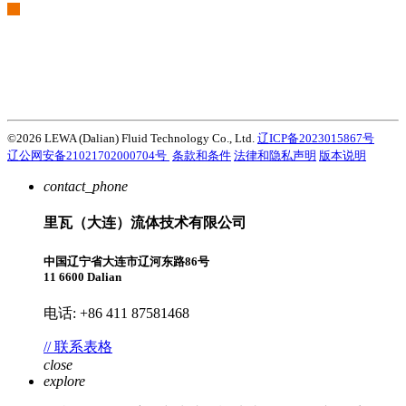
我们是阿特拉斯·科普柯集团的一部分
Atlas Copco Group在开发创新性的产品、服务和解决方案方面有着悠
久的历史，这些都是客户成功的关键。探索阿特拉斯·科普柯集团如何
利用科技变革未来。
访问Atlas Copco Group网站
©2026 LEWA (Dalian) Fluid Technology Co., Ltd.
辽ICP备2023015867号
辽公网安备21021702000704号
条款和条件
法律和隐私声明
版本说明
contact_phone
里瓦（大连）流体技术有限公司
中国辽宁省大连市辽河东路86号
11 6600 Dalian
电话: +86 411 87581468
// 联系表格
close
explore