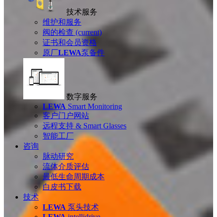
技术服务
维护和服务
阀的检查
(current)
证书和会员资格
原厂
LEWA
泵备件
数字服务
LEWA
Smart Monitoring
客户门户网站
远程支持 & Smart Glasses
智能工厂
咨询
脉动研究
流体介质评估
最低生命周期成本
白皮书下载
技术
LEWA
泵头技术
LEWA
intellidrive