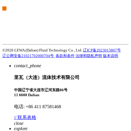
我们是阿特拉斯·科普柯集团的一部分
Atlas Copco Group在开发创新性的产品、服务和解决方案方面有着悠
久的历史，这些都是客户成功的关键。探索阿特拉斯·科普柯集团如何
利用科技变革未来。
访问Atlas Copco Group网站
©2026 LEWA (Dalian) Fluid Technology Co., Ltd.
辽ICP备2023015867号
辽公网安备21021702000704号
条款和条件
法律和隐私声明
版本说明
contact_phone
里瓦（大连）流体技术有限公司
中国辽宁省大连市辽河东路86号
11 6600 Dalian
电话: +86 411 87581468
// 联系表格
close
explore