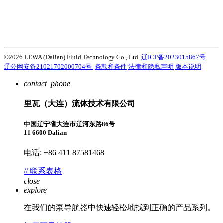
Atlas Copco Group在开发创新性的产品、服务和解决方案方面有着悠
久的历史，这些都是客户成功的关键。探索阿特拉斯·科普柯集团如何
利用科技变革未来。
访问Atlas Copco Group网站
©2026 LEWA (Dalian) Fluid Technology Co., Ltd.
辽ICP备2023015867号
辽公网安备21021702000704号
条款和条件
法律和隐私声明
版本说明
contact_phone
里瓦（大连）流体技术有限公司
中国辽宁省大连市辽河东路86号
11 6600 Dalian
电话: +86 411 87581468
// 联系表格
close
explore
在我们的泵导航器中快速轻松地找到正确的产品系列。