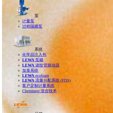
泵
计量泵
过程隔膜泵
系统
化学品注入包
LEWA
泵橇
LEWA
波纹管脉动器
加臭系统
LEWA
ecofoam
LEWA
流量分配系统 (FDS)
客户定制计量系统
Chemineer 混合技术