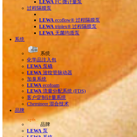
LEWA
FC 微计量泵
过程隔膜泵
LEWA
ecoflow® 过程隔膜泵
LEWA
triplex® 过程隔膜泵
LEWA
无菌均质泵
系统
系统
化学品注入包
LEWA
泵橇
LEWA
波纹管脉动器
加臭系统
LEWA
ecofoam
LEWA
流量分配系统 (FDS)
客户定制计量系统
Chemineer 混合技术
品牌
品牌
LEWA
泵