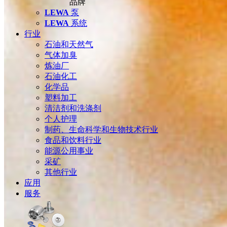
品牌
LEWA
泵
LEWA
系统
行业
石油和天然气
气体加臭
炼油厂
石油化工
化学品
塑料加工
清洁剂和洗涤剂
个人护理
制药、生命科学和生物技术行业
食品和饮料行业
能源公用事业
采矿
其他行业
应用
服务