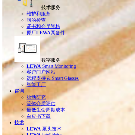
技术服务
维护和服务
阀的检查
证书和会员资格
原厂
LEWA
泵备件
数字服务
LEWA
Smart Monitoring
客户门户网站
远程支持 & Smart Glasses
智能工厂
咨询
脉动研究
流体介质评估
最低生命周期成本
白皮书下载
技术
LEWA
泵头技术
LEWA
intellidrive