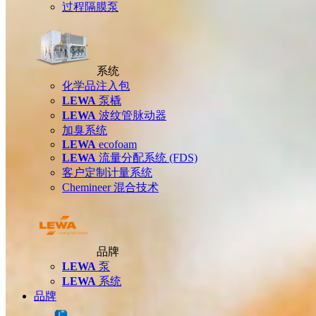
过程隔膜泵
系统
化学品注入包
LEWA
泵橇
LEWA
波纹管脉动器
加臭系统
LEWA
ecofoam
LEWA
流量分配系统 (FDS)
客户定制计量系统
Chemineer 混合技术
品牌
LEWA
泵
LEWA
系统
品牌